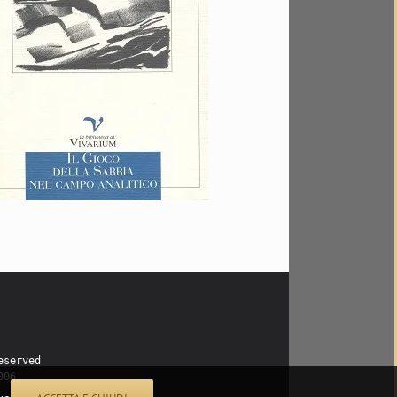
eserved
006