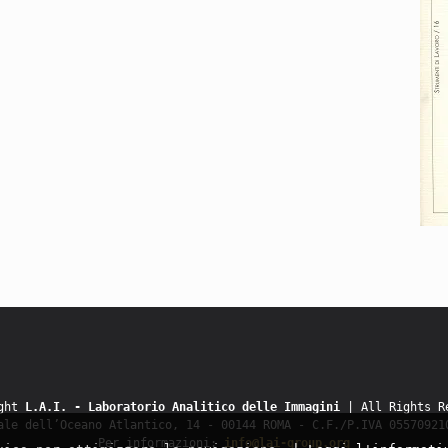
ight
L.A.I. - Laboratorio Analitico delle Immagini
| All Rights R
ale dell’Oceano Atlantico, 14 - 00144 ROMA - C.F./P.IVA 05570921
Per informazioni:
info@lai-group.org