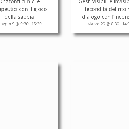
Orizzonti clinici e
Gesti visibili e invisibi
apeutici con il gioco
fecondità del rito 
della sabbia
dialogo con l’incon
aggio 9 @ 9:30
15:30
Marzo 29 @ 8:30
14:
-
-