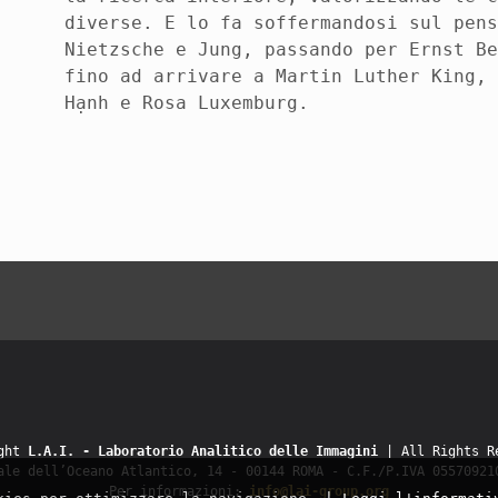
diverse. E lo fa soffermandosi sul pen
Nietzsche e Jung, passando per Ernst B
fino ad arrivare a Martin Luther King,
Hạnh e Rosa Luxemburg.
ight
L.A.I. - Laboratorio Analitico delle Immagini
| All Rights R
ale dell’Oceano Atlantico, 14 - 00144 ROMA - C.F./P.IVA 05570921
Per informazioni:
info@lai-group.org