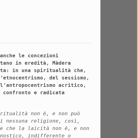
 anche le concezioni
rtano in eredità, Màdera
ita: in una spiritualità che,
l’etnocentrismo, del sessismo,
ll’antropocentrismo acritico,
l confronto e radicata
iritualità non è, e non può
di nessuna religione, così,
re che la laicità non è, e non
gnostico, indifferente o