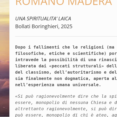
ROMANO MADERA
UNA SPIRITUALITA’ LAICA
Bollati Boringhieri, 2025
Dopo i fallimenti che le religioni (ma
filosofiche, etiche e scientifiche) po
intravede la possibilità di una rinasc
liberata dai «peccati strutturali» del
del classismo, dell’autoritarismo e de
sia finalmente non dogmatica, aperta a
nell’esperienza umana universale.
«Si può ragionevolmente dire che la sp
essere, monopolio di nessuna Chiesa e 
altrettanto ragionevolmente, si può di
può essere, monopolio di chi è ateo, a