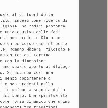
tuale al di fuori della
alità, intesa come ricerca di
eligiose, ha radici profonde
re un’esclusiva delle fedi
 chi non crede in Dio o non
rso un percorso che intreccia
ale, Romano Màdera, filosofo e
 autentico del termine
ne con la dimensione
e uno spazio aperto al dialogo
do. Si delinea così una
ni senza appartenere a
ti e non credenti nella
o. In un’epoca segnata dalla
e del senso, Una spiritualità
 come forza dinamica che anima
consonanze tra tradizioni