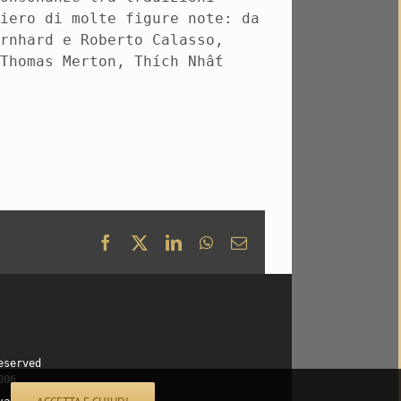
siero di molte figure note: da
ernhard e Roberto Calasso,
 Thomas Merton, Thích Nhất
Facebook
X
LinkedIn
WhatsApp
Email
eserved
006