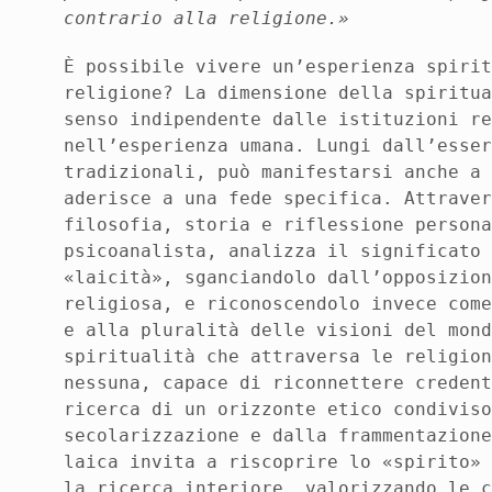
contrario alla religione.»
È possibile vivere un’esperienza spiri
religione? La dimensione della spiritu
senso indipendente dalle istituzioni r
nell’esperienza umana. Lungi dall’esse
tradizionali, può manifestarsi anche a
aderisce a una fede specifica. Attrave
filosofia, storia e riflessione person
psicoanalista, analizza il significato
«laicità», sganciandolo dall’opposizio
religiosa, e riconoscendolo invece com
e alla pluralità delle visioni del mon
spiritualità che attraversa le religio
nessuna, capace di riconnettere creden
ricerca di un orizzonte etico condivis
secolarizzazione e dalla frammentazion
laica invita a riscoprire lo «spirito»
la ricerca interiore, valorizzando le 