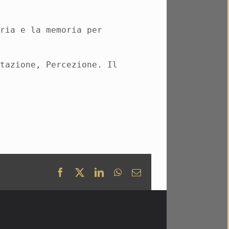
oria e la memoria per
ntazione, Percezione.
Il
Facebook
X
LinkedIn
WhatsApp
Email