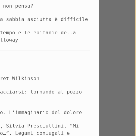
o non pensa?
la sabbia asciutta è
difficile
 tempo e le epifanie della
alloway
aret Wilkinson
racciarsi: tornando al pozzo
io. L’immaginario del dolore
a
, Silvia
Presciuttini
,
“Mi
to…”. Legami coniugali e