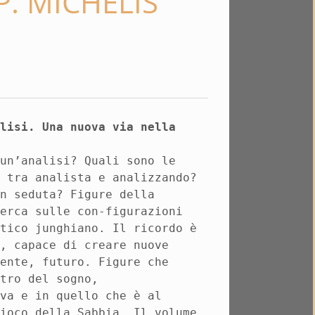
P. MICHELIS
alisi. Una nuova via nella
 un’analisi? Quali sono le
e tra analista e analizzando?
in seduta? Figure della
cerca sulle con-figurazioni
itico junghiano. Il ricordo è
a, capace di creare nuove
sente, futuro. Figure che
atro del sogno,
iva e in quello che è al
Gioco della Sabbia. Il volume