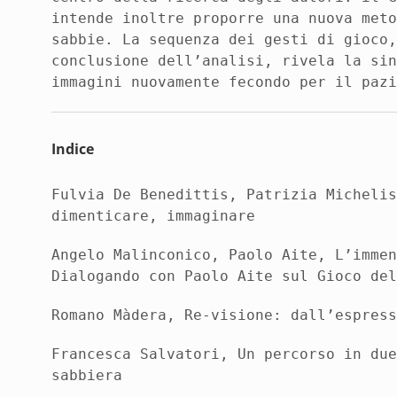
intende inoltre proporre una nuova met
sabbie. La sequenza dei gesti di gioco
conclusione dell’analisi, rivela la si
immagini nuovamente fecondo per il paz
Indice
Fulvia De
Benedittis
, Patrizia
Micheli
dimenticare, immaginare
Angelo Malinconico, Paolo Aite,
L’imme
Dialogando con Paolo Aite sul Gioco de
Romano
Màdera
,
Re-visione: dall’espres
Francesca Salvatori,
Un percorso in du
sabbiera