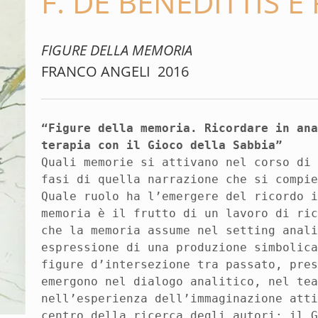
F. DE BENEDITTIS E 
FIGURE DELLA MEMORIA
FRANCO ANGELI 2016
“Figure della memoria. Ricordare in an
terapia con il Gioco della Sabbia”
Quali memorie si attivano nel corso di
fasi di quella narrazione che si compi
Quale ruolo ha l’emergere del ricordo 
memoria è il frutto di un lavoro di ri
che la memoria assume nel setting anal
espressione di una produzione simbolic
figure d’intersezione tra passato, pre
emergono nel dialogo analitico, nel te
nell’esperienza dell’immaginazione att
centro della ricerca degli autori: il 