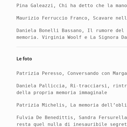
Pina Galeazzi,
Chi ha detto che la man
Maurizio Ferruccio Franco,
Scavare nel
Daniela Bonelli Bassano,
Il rumore del
memoria
. Virginia Woolf e La Signora
D
Le foto
Patrizia
Peresso
,
Conversando con Marg
Daniela
Palliccia
,
Ri
-tracciarsi, rint
della propria memoria
immaginale
Patrizia
Michelis
,
La memoria dell’obl
Fulvia De
Benedittis
, Sandra
Fersurell
resta quel nulla
di
inesauribile segre