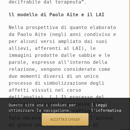
decifrabile dal terapeuta”.
ll modello di Paolo Aite e il LAI
Nella prospettiva di quanto elaborato
da Paolo Aite (negli anni condiviso e
per alcuni versi ampliato dai suoi
allievi, afferenti al LAI), le
immagini prodotte dalle sabbie e le
parole, espresse all’interno della
relazione, vengono considerate come
due momenti diversi di un unico
processo di simbolizzazione degli
affetti vissuti nel corso
dell’analisi. […] Il processo del
rendersi visibile è connesso alla
Questo sito usa i cookies per
| Leggi
necessità psichica di raffigurare.
ottimizzare la navigazione.
l'informativa
Tale necessità rivendica nell’azione
ACCETTA E CHIUDI
di gioco una via tutta umana di