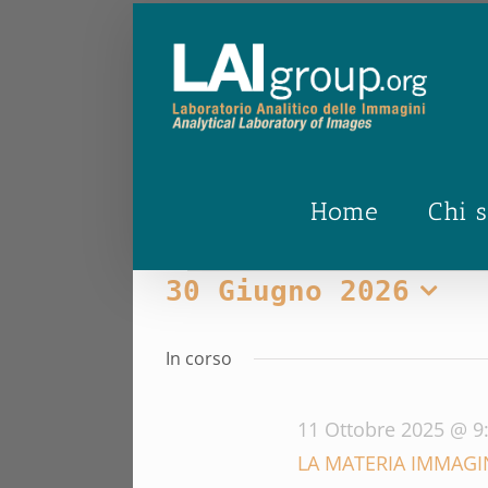
Salta
al
contenuto
Home
Chi 
Eventi
30 Giugno 2026
Seleziona
for
la
In corso
data.
30
11 Ottobre 2025 @ 9
Giugno
LA MATERIA IMMAGI