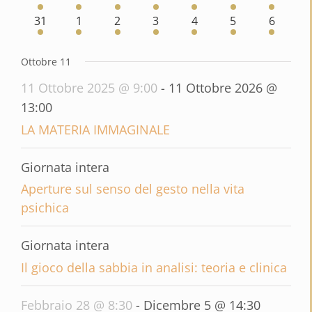
eventi
eventi
eventi
eventi
eventi
eventi
eventi
4
4
4
4
4
4
4
31
1
2
3
4
5
6
eventi
eventi
eventi
eventi
eventi
eventi
eventi
Ottobre 11
11 Ottobre 2025 @ 9:00
-
11 Ottobre 2026 @
13:00
LA MATERIA IMMAGINALE
Giornata intera
Aperture sul senso del gesto nella vita
psichica
Giornata intera
Il gioco della sabbia in analisi: teoria e clinica
Febbraio 28 @ 8:30
-
Dicembre 5 @ 14:30