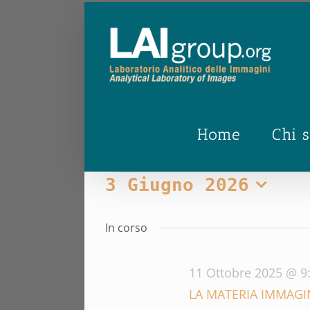
Salta
al
contenuto
Home
Chi 
Eventi
3 Giugno 2026
Seleziona
for
la
In corso
data.
3
11 Ottobre 2025 @ 9
Giugno
LA MATERIA IMMAGI