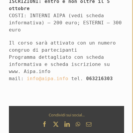
ISCRIZIONI: entro e non oltre il 5
ottobre
COSTI: INTERNI AIPA (vedi scheda
informativa) – 200 euro; ESTERNI – 300
euro
Il corso sarà attivato con un numero
congruo di partecipanti
Programma dettagliato con scheda
informativa e scheda iscrizione su
www. Aipa.info
mail:
info@aipa.info
tel.
063216303
Condividi sui social...
Facebook
X
LinkedIn
WhatsApp
Email