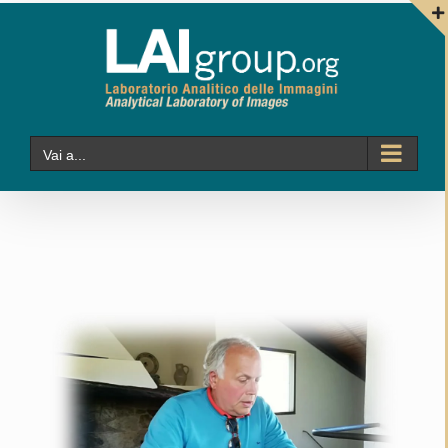
Salta
al
contenuto
Vai a...