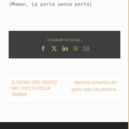
(Mumon, La porta senza porta)
Condividi sui social...
Facebook
X
LinkedIn
WhatsApp
Email
IL SENSO DEL GESTO
Aperture sul senso del
NEL GIOCO DELLA
gesto nella vita psichica
SABBIA