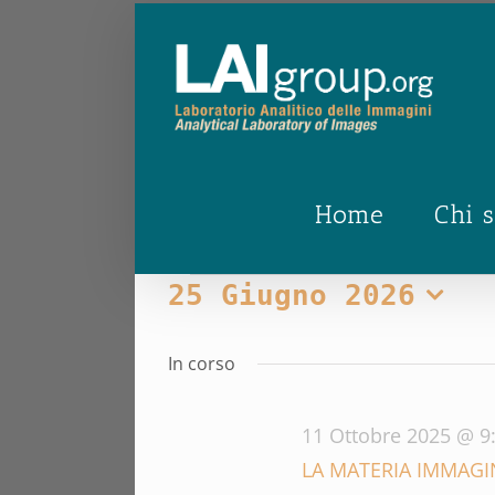
Salta
al
contenuto
Home
Chi 
Eventi
25 Giugno 2026
Seleziona
for
la
In corso
data.
25
11 Ottobre 2025 @ 9
Giugno
LA MATERIA IMMAGI