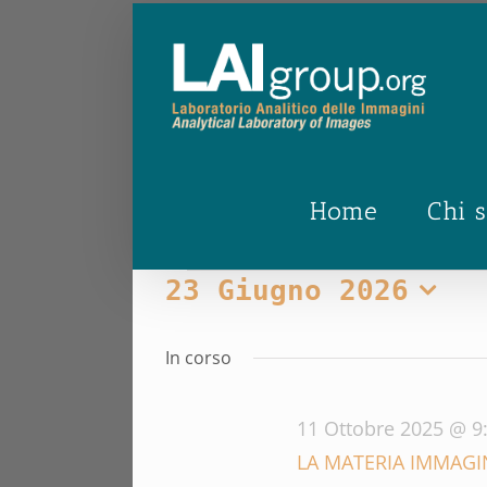
Salta
al
contenuto
Home
Chi 
Eventi
23 Giugno 2026
Seleziona
for
la
In corso
data.
23
11 Ottobre 2025 @ 9
Giugno
LA MATERIA IMMAGI