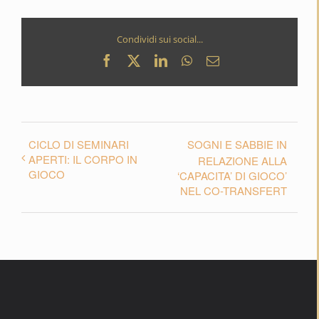
Condividi sui social...
Facebook
X
LinkedIn
WhatsApp
Email
CICLO DI SEMINARI
SOGNI E SABBIE IN
APERTI: IL CORPO IN
RELAZIONE ALLA
GIOCO
‘CAPACITA’ DI GIOCO’
NEL CO-TRANSFERT