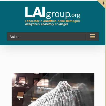
Salta
al
contenuto
Vai a...