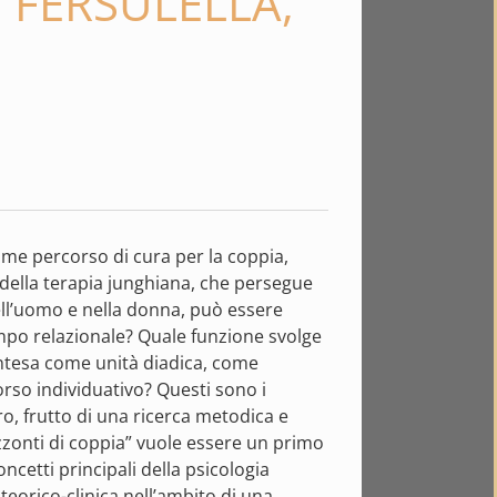
. FERSULELLA,
come percorso di cura per la coppia,
o della terapia junghiana, che persegue
 nell’uomo e nella donna, può essere
mpo relazionale? Quale funzione svolge
a intesa come unità diadica, come
so individuativo? Questi sono i
bro, frutto di una ricerca metodica e
rizzonti di coppia” vuole essere un primo
ncetti principali della psicologia
teorico-clinica nell’ambito di una