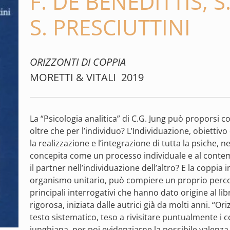
F. DE BENEDITTIS, S
S. PRESCIUTTINI
ORIZZONTI DI COPPIA
MORETTI & VITALI 2019
La “Psicologia analitica” di C.G. Jung può proporsi 
oltre che per l’individuo? L’Individuazione, obiettiv
la realizzazione e l’integrazione di tutta la psiche,
concepita come un processo individuale e al conte
il partner nell’individuazione dell’altro? E la coppi
organismo unitario, può compiere un proprio percor
principali interrogativi che hanno dato origine al li
rigorosa, iniziata dalle autrici già da molti anni. “O
testo sistematico, teso a rivisitare puntualmente i co
junghiana, per poi evidenziarne la possibile valenza 