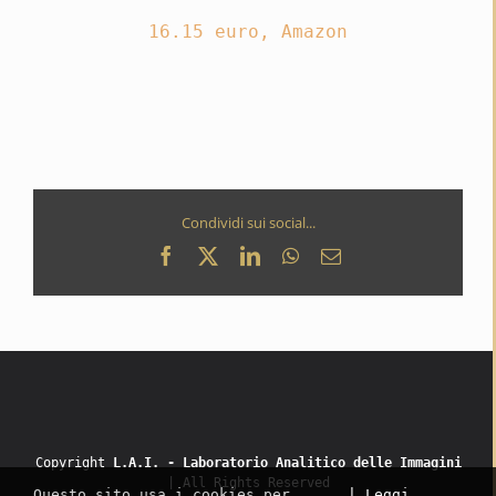
16.15 euro, Amazon
Condividi sui social...
Facebook
X
LinkedIn
WhatsApp
Email
Copyright
L.A.I. - Laboratorio Analitico delle Immagini
| All Rights Reserved
Questo sito usa i cookies per
| Leggi