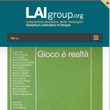
Salta
al
contenuto
Vai a...