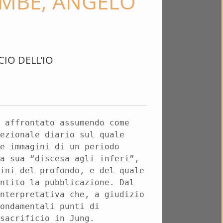
AMBE, ANGELO
ICIO DELL’IO
e affrontato assumendo come
cezionale diario sul quale
le immagini di un periodo
la sua “discesa agli inferi”,
gini del profondo, e del quale
entito la pubblicazione. Dal
interpretativa che, a giudizio
fondamentali punti di
 sacrificio in Jung.